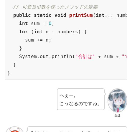
// 可変長引数を使ったメソッドの定義
public
static
void
printSum
(
int
... numbe
int
 sum = 
0
;

for
 (
int
 n : numbers) {

      sum += n;

    }

    System.out.println(
"合計は"
 + sum + 
"で
  }

}
へぇー。
こうなるのですね。
生徒