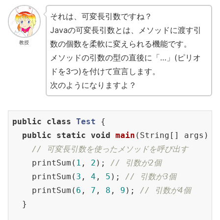
それは、可変長引数ですね？
Javaの可変長引数とは、メソッドに渡す引
数の個数を柔軟に変えられる機能です。
教授
メソッドの引数の型の直後に「…」(ピリオ
ドを3つ)を付けて宣言します。
次のようになりますよ？
public
class
Test
{

public
static
void
main
(String[] args)
{

// 可変長引数を使ったメソッドを呼び出す
    printSum(
1
, 
2
); 
// 引数が2個
    printSum(
3
, 
4
, 
5
); 
// 引数が3個
    printSum(
6
, 
7
, 
8
, 
9
); 
// 引数が4個
  }
