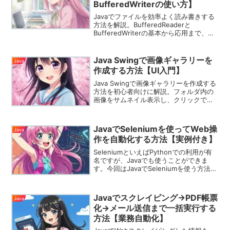
BufferedWriterの使い方】
Javaでファイルを効率よく読み書きする
方法を解説。BufferedReaderと
BufferedWriterの基本から応用まで、実
例コード付きで分かりやすく紹介しま
す。
Java Swingで画像ギャラリーを
Java
作成する方法【UI入門】
Java Swingで画像ギャラリーを作成する
方法を初心者向けに解説。フォルダ内の
画像をサムネイル表示し、クリックで拡
大表示も可能なUIを構築できます。
JavaでSeleniumを使ってWeb操
Java
作を自動化する方法【実例付き】
SeleniumといえばPythonでの利用が有
名ですが、Javaでも使うことができま
す。今回はJavaでSeleniumを使う方法を
解説します。
Javaでスクレイピング→PDF帳票
Java
化→メール送信まで一括実行する
方法【業務自動化】