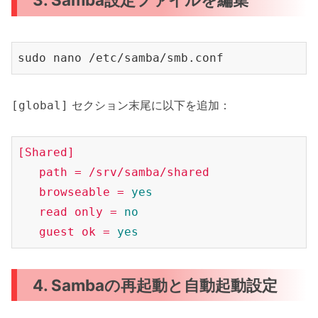
sudo nano /etc/samba/smb
.conf
セクション末尾に以下を追加：
[global]
[Shared]
path
=
/srv/samba/shared
browseable
=
yes
read
only
=
no
guest
ok
=
yes
4. Sambaの再起動と自動起動設定