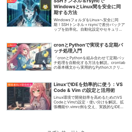
SSHトンネル＆rsyncで
LINUX
WindowsとLinux間を安全に同
期する方法
WindowsフォルダをLinuxへ安全に同
期！SSHトンネル＋rsyncで差分バックア
ップを効率化。自動化設定やセキュリテ
ィ強化手順も解説。
cronとPythonで実現する定期バ
LINUX
ッチ処理入門
「cronとPythonを組み合わせて定期バッ
チ処理を自動化する方法を解説。crontab
の基本構文から実用的なPythonスクリプ
ト例、トラブルシュートまで徹底紹介し
ます。」
LinuxでIDEを効率的に使う：VS
開発者向け環境構築
Code & Vim の設定と活用術
Linux環境で開発効率を高めるためのVS
CodeとVimの設定・使い分けを解説。拡
張機能や.vimrc例を交え、実践的なIDE活
用術を紹介します。