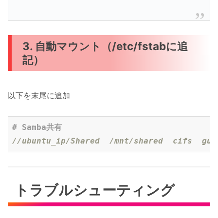
3. 自動マウント（/etc/fstabに追
記）
以下を末尾に追加
# Samba共有
//ubuntu_ip/Shared  /mnt/shared  cifs  gue
トラブルシューティング