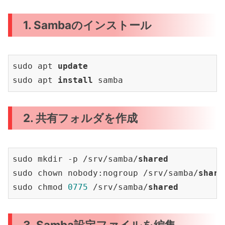
1. Sambaのインストール
sudo apt 
update
sudo apt 
install
2. 共有フォルダを作成
sudo mkdir -p /srv/samba/
shared
sudo chown nobody:nogroup /srv/samba/
share
sudo chmod 
0775
 /srv/samba/
shared
3. Samba設定ファイルを編集