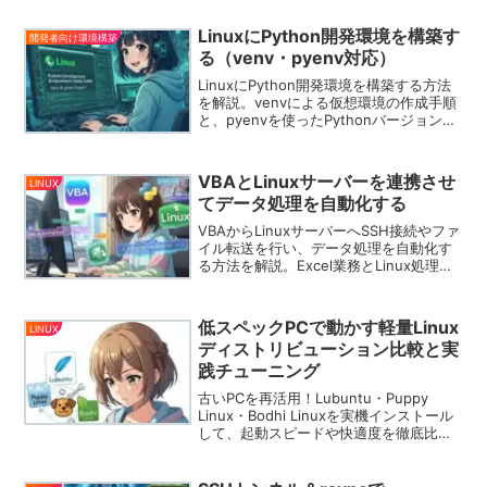
LinuxにPython開発環境を構築す
開発者向け環境構築
る（venv・pyenv対応）
LinuxにPython開発環境を構築する方法
を解説。venvによる仮想環境の作成手順
と、pyenvを使ったPythonバージョン管
理、両者を組み合わせた実践的な構成ま
でわかりやすく紹介します。
VBAとLinuxサーバーを連携させ
LINUX
てデータ処理を自動化する
VBAからLinuxサーバーへSSH接続やファ
イル転送を行い、データ処理を自動化す
る方法を解説。Excel業務とLinux処理を
効率的に連携できます。
低スペックPCで動かす軽量Linux
LINUX
ディストリビューション比較と実
践チューニング
古いPCを再活用！Lubuntu・Puppy
Linux・Bodhi Linuxを実機インストール
して、起動スピードや快適度を徹底比
較。さらに軽量化チューニングの実践方
法も紹介します。