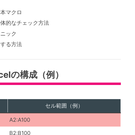
基本マクロ
具体的なチェック方法
クニック
知する方法
celの構成（例）
セル範囲（例）
A2:A100
B2:B100