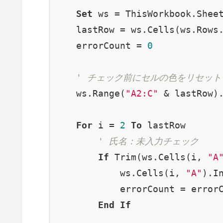
Set
 ws = ThisWorkbook.Shee
    lastRow = ws.Cells(ws.Rows
    errorCount = 
0
' チェック前にセルの色をリセット
    ws.Range(
"A2:C"
 & lastRow).
For
 i = 
2
To
 lastRow

' 氏名：未入力チェック
If
 Trim(ws.Cells(i, 
"A
            ws.Cells(i, 
"A"
).I
            errorCount = error
End
If