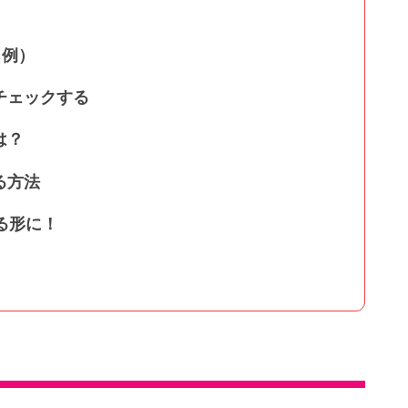
（例）
チェックする
は？
る方法
る形に！