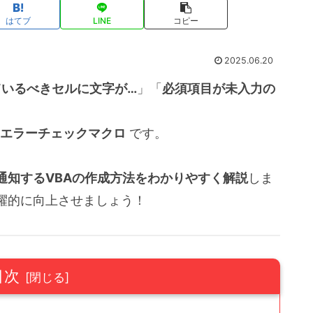
はてブ
LINE
コピー
2025.06.20
ているべきセルに文字が…
」「
必須項目が未入力の
。
るエラーチェックマクロ
です。
通知するVBAの作成方法をわかりやすく解説
しま
躍的に向上させましょう！
目次