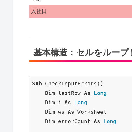
入社日
基本構造：セルをループ
Sub
 CheckInputErrors()

Dim
 lastRow 
As
Long
Dim
 i 
As
Long
Dim
 ws 
As
 Worksheet

Dim
 errorCount 
As
Long