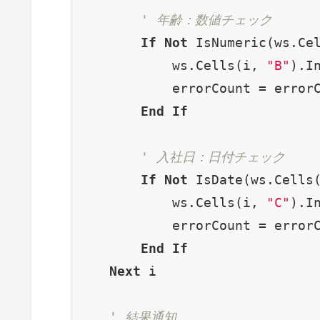
' 年齢：数値チェック
If
Not
 IsNumeric(ws.Ce
            ws.Cells(i, 
"B"
).I
            errorCount = error
End
If
' 入社日：日付チェック
If
Not
 IsDate(ws.Cells
            ws.Cells(i, 
"C"
).I
            errorCount = error
End
If
Next
 i

' 結果通知