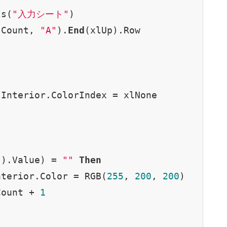
ts(
"入力シート"
)

.Count, 
"A"
).
End
(xlUp).Row

Interior.ColorIndex = xlNone

"
).Value) = 
""
Then
nterior.Color = RGB(
255
, 
200
, 
200
)

Count + 
1