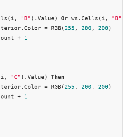
lls(i, 
"B"
).Value) 
Or
 ws.Cells(i, 
"B"
).Va
nterior.Color = RGB(
255
, 
200
, 
200
)

Count + 
1
(i, 
"C"
).Value) 
Then
nterior.Color = RGB(
255
, 
200
, 
200
)

Count + 
1