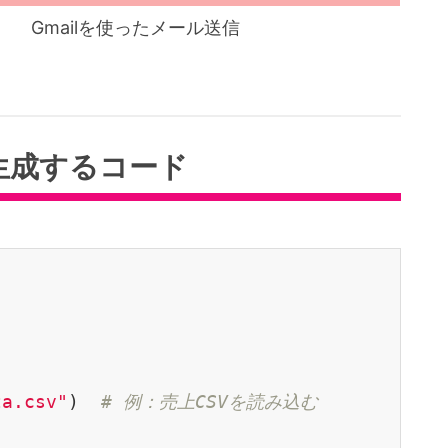
Gmailを使ったメール送信
動生成するコード
ta.csv"
)  
# 例：売上CSVを読み込む