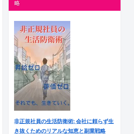
略
非正規社員の生活防衛術: 会社に頼らず生
き抜くためのリアルな知恵と副業戦略