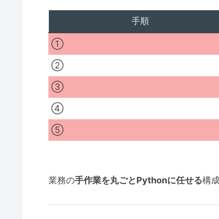
手順
①
②
③
④
⑤
業務の
手作業を丸ごとPythonに任せる
構