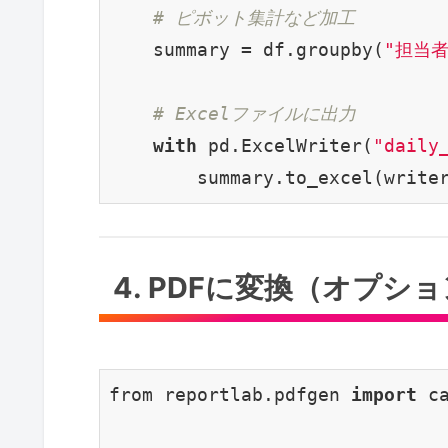
# ピボット集計など加工
    summary = df.groupby(
"担当者
# Excelファイルに出力
with
 pd.ExcelWriter(
"daily
        summary.to_excel(write
4. PDFに変換（オプシ
from reportlab.pdfgen 
import
 ca