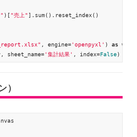
"
)[
"売上"
].sum().reset_index()

_report.xlsx"
, engine=
'openpyxl'
) 
as
 write
r, sheet_name=
'集計結果'
, index=
False
ョン）
nvas
