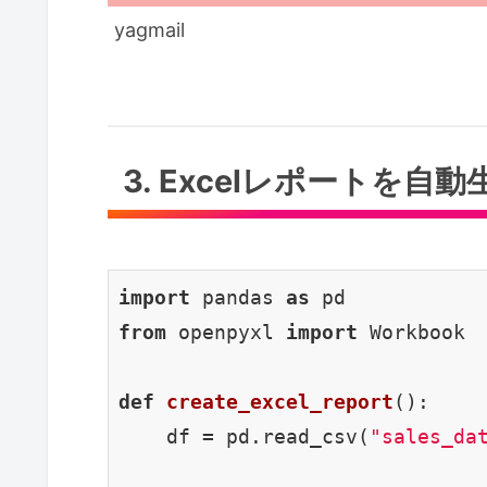
yagmail
3. Excelレポートを自
import
 pandas 
as
from
 openpyxl 
import
 Workbook

def
create_excel_report
()
:
    df = pd.read_csv(
"sales_da