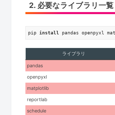
2. 必要なライブラリ一覧
pip 
install 
pandas openpyxl ma
ライブラリ
pandas
openpyxl
matplotlib
reportlab
schedule