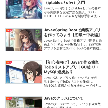
（iptables / ufw）入門
Linuxサーバ向けにiptablesとufwの基本
から実践的な設定方法を解説。SSH・
HTTP・HTTPSの安全な開放手順や使い
分け、運用時の注意点まで網羅します。
Java×Spring Bootで業務アプリ
Java
を作ってみよう【初級〜中級編】
Java×Spring Bootで業務アプリ開発を始
めよう！ 初級〜中級者向けに、顧客管理
アプリを題材にSpring Bootの基本構成か
らDB連携、画面表示までをわかりやすく
解説。実務や転職に直結するスキルが身
につきます。
【初心者向け】Javaで作る簡単
Java
ToDoリストアプリ｜GUIあり・
MySQL連携あり
JavaでGUIアプリを作りたい初心者必
見！SwingでToDoリストを作成し、
MySQLと連携させる方法をコード付きで
解説。業務でも役立つ実践スキルが身に
つきます。
Javaのクラスについて
Java
Javaのクラスについて、メソッドや変数
を含めて説明します。