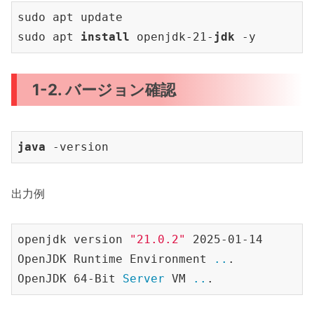
sudo apt update

sudo apt 
install 
openjdk-21-
jdk 
1-2. バージョン確認
java 
出力例
openjdk version 
"21.0.2"
 2025-01-14

OpenJDK Runtime Environment 
..
.

OpenJDK 64-Bit
 Server 
VM 
..