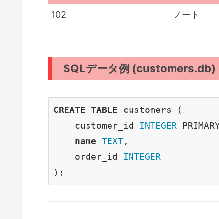
102
ノート
SQLデータ例 (customers.db)
CREATE
TABLE
 customers (

    customer_id 
INTEGER
 PRIMAR
name
TEXT
,

    order_id 
INTEGER