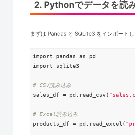
2. Pythonでデータを読
まずは Pandas と SQLite3 をイン
import pandas as pd

import sqlite3

# CSV読み込み
sales_df = pd.read_csv(
"sales.
# Excel読み込み
products_df = pd.read_excel(
"p