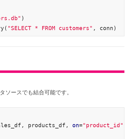
ers.db"
)

ry(
"SELECT * FROM customers"
タソースでも結合可能です。
ales_df, products_df, 
on
=
"product_id"
, 
ho