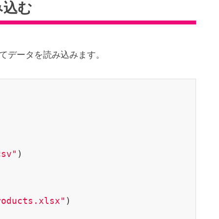
み込む
ポートしてデータを読み込みます。
csv"
)

roducts.xlsx"
)
