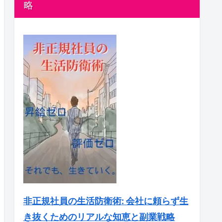
略
非正規社員の生活防衛術: 会社に頼らず生
き抜くためのリアルな知恵と副業戦略