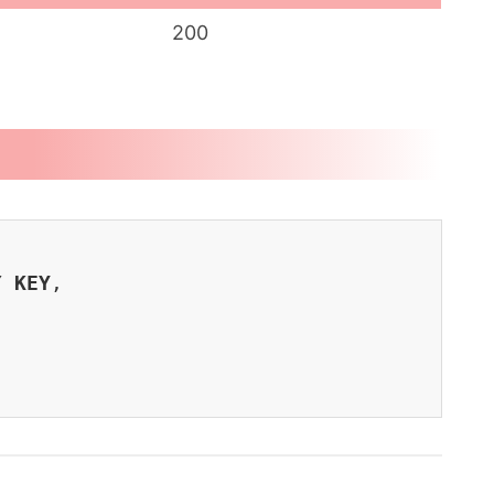
200
Y 
KEY
,
