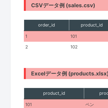
CSVデータ例 (sales.csv)
order_id
product_id
1
101
2
102
Excelデータ例 (products.xlsx
product_id
pro
101
ペン