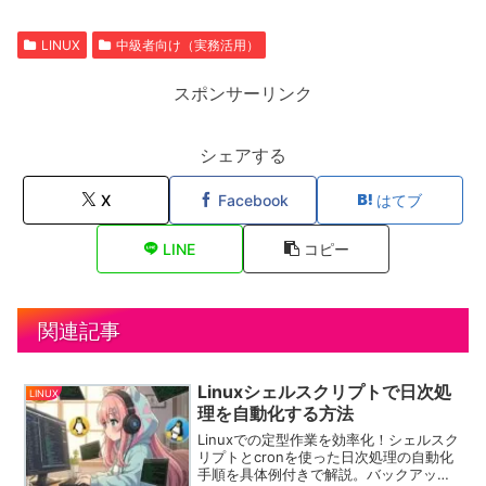
LINUX
中級者向け（実務活用）
スポンサーリンク
シェアする
X
Facebook
はてブ
LINE
コピー
関連記事
Linuxシェルスクリプトで日次処
LINUX
理を自動化する方法
Linuxでの定型作業を効率化！シェルスク
リプトとcronを使った日次処理の自動化
手順を具体例付きで解説。バックアップ