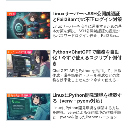
やログ整理にも活用可能。
LinuxサーバーへSSH公開鍵認証
LINUX
とFail2Banでの不正ログイン対策
Linuxサーバーを安全に運用するための基
本対策を解説。SSH公開鍵認証の設定か
らパスワードログイン停止、Fail2Banに
よる不正ログイン防止まで、初心者にも
分かりやすく手順を紹介します。
Python×ChatGPTで業務を自動
AI・ChatGPT活用術
化！今すぐ使えるスクリプト例付
き
ChatGPT APIとPythonを活用して、日報
作成・議事録要約・メール生成などの業
務を効率化しませんか？今すぐ使える実
用スクリプトを多数紹介！
LinuxにPython開発環境を構築す
開発者向け環境構築
る（venv・pyenv対応）
LinuxにPython開発環境を構築する方法
を解説。venvによる仮想環境の作成手順
と、pyenvを使ったPythonバージョン管
理、両者を組み合わせた実践的な構成ま
でわかりやすく紹介します。