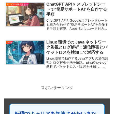
ChatGPT API × スプレッドシー
AI・ChatGPT活用術
トで“簡易サポートAI”を自作する
手順
ChatGPT APIとGoogleスプレッドシート
を組み合わせて“簡易サポートAI”を自作す
る手順を解説。Apps Scriptコード付きで
初心者でもすぐ導入可能。
Linux 環境での Java ネットワー
Java
ク監視とログ解析：通信障害とパ
ケットロスを検知して対応する
Linux環境で動作するJavaアプリの通信監
視とログ解析手法を解説。pingやsyslog
解析でパケットロス・障害を検知し、
Slack通知で迅速に対応する実践ガイド。
スポンサーリンク
転職でキャリアを加速させたいあな