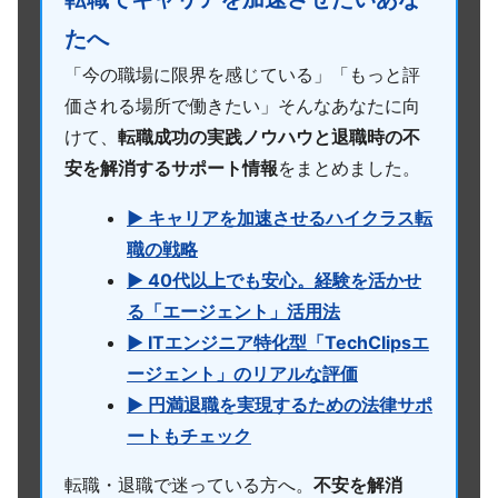
たへ
「今の職場に限界を感じている」「もっと評
価される場所で働きたい」そんなあなたに向
けて、
転職成功の実践ノウハウと退職時の不
安を解消するサポート情報
をまとめました。
▶ キャリアを加速させるハイクラス転
職の戦略
▶ 40代以上でも安心。経験を活かせ
る「エージェント」活用法
▶ ITエンジニア特化型「TechClipsエ
ージェント」のリアルな評価
▶ 円満退職を実現するための法律サポ
ートもチェック
転職・退職で迷っている方へ。
不安を解消