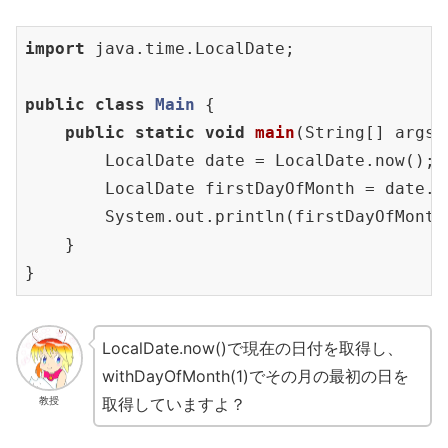
import
 java.time.LocalDate;

public
class
Main
{

public
static
void
main
(String[] args)
        LocalDate date = LocalDate.now();

        LocalDate firstDayOfMonth = date.w
        System.out.println(firstDayOfMonth)
    }

}
LocalDate.now()で現在の日付を取得し、
withDayOfMonth(1)でその月の最初の日を
取得していますよ？
教授