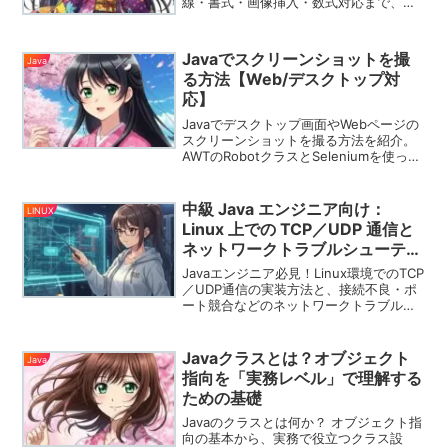
線・書式・画像挿入・数式対応まで、実
践コード付きで紹介します。
Javaでスクリーンショットを撮
Java
る方法【Web/デスクトップ対
応】
Javaでデスクトップ画面やWebページの
スクリーンショットを撮る方法を紹介。
AWTのRobotクラスとSeleniumを使った
具体的なコード例付きで、画像保存まで
わかりやすく解説します。
中級 Java エンジニア向け：
LINUX
Linux 上での TCP／UDP 通信と
ネットワークトラブルシューティ
ング
Javaエンジニア必見！Linux環境でのTCP
／UDP通信の実装方法と、接続不良・ポ
ート競合などのネットワークトラブルを
実践的に解析・解決する手順を解説しま
す。
Javaクラスとは？オブジェクト
Java
指向を「実務レベル」で理解する
ための基礎
Javaのクラスとは何か？ オブジェクト指
向の基本から、実務で役立つクラス設