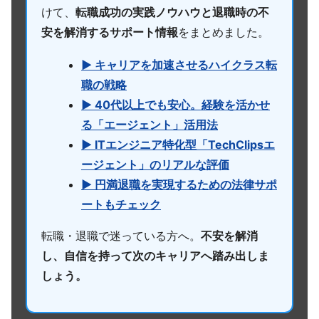
けて、
転職成功の実践ノウハウと退職時の不
安を解消するサポート情報
をまとめました。
▶ キャリアを加速させるハイクラス転
職の戦略
▶ 40代以上でも安心。経験を活かせ
る「エージェント」活用法
▶ ITエンジニア特化型「TechClipsエ
ージェント」のリアルな評価
▶ 円満退職を実現するための法律サポ
ートもチェック
転職・退職で迷っている方へ。
不安を解消
し、自信を持って次のキャリアへ踏み出しま
しょう。