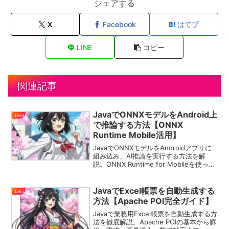
シェアする
X
Facebook
はてブ
LINE
コピー
関連記事
JavaでONNXモデルをAndroid上
Java
で推論する方法【ONNX
Runtime Mobile活用】
JavaでONNXモデルをAndroidアプリに
組み込み、AI推論を実行する方法を解
説。ONNX Runtime for Mobileを使った
構築手順やコード例、軽量化のポイント
まで丁寧に紹介します。
JavaでExcel帳票を自動生成する
Java
方法【Apache POI完全ガイド】
Javaで業務用Excel帳票を自動生成する方
法を徹底解説。Apache POIの基本から罫