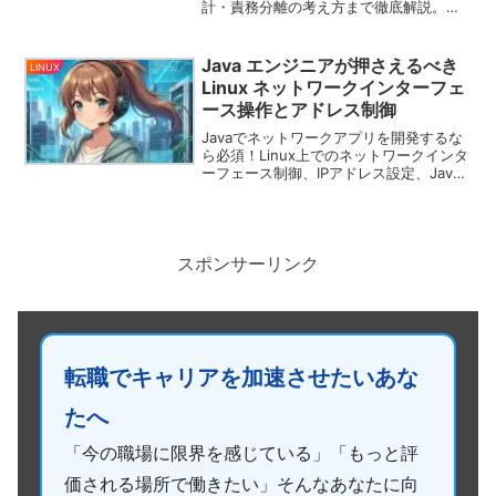
計・責務分離の考え方まで徹底解説。現
場で通用するJavaクラス設計を基礎から
理解したい中級者必見！
Java エンジニアが押さえるべき
LINUX
Linux ネットワークインターフェ
ース操作とアドレス制御
Javaでネットワークアプリを開発するな
ら必須！Linux上でのネットワークインタ
ーフェース制御、IPアドレス設定、Java
からのインターフェース情報取得など、
実践的な操作方法を詳しく解説します。
スポンサーリンク
転職でキャリアを加速させたいあな
たへ
「今の職場に限界を感じている」「もっと評
価される場所で働きたい」そんなあなたに向