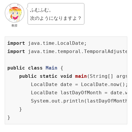
ふむふむ。
次のようになりますよ？
教授
import
import
 java.time.temporal.TemporalAdjusters
public
class
Main
{

public
static
void
main
(String[] args)
        LocalDate date = LocalDate.now();

        LocalDate lastDayOfMonth = date.wi
        System.out.println(lastDayOfMonth);
    }

}