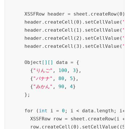
      XSSFRow header = sheet.create
Row(0)
;

      header.create
Cell(0)
.set
CellValue(
"
      header.create
Cell(1)
.set
CellValue(
"
      header.create
Cell(2)
.set
CellValue(
"
      header.create
Cell(3)
.set
CellValue(
"
      Object
[]
[]
 data = {

        {
"りんご"
, 
100
, 
3
},

        {
"バナナ"
, 
80
, 
5
},

        {
"みかん"
, 
90
, 
4
}

      };

      for (
int
 i = 
0
; i < data.length; i++)
        XSSFRow row = sheet.create
Row(
i
 + 
        row.create
Cell(0)
.set
CellValue((St