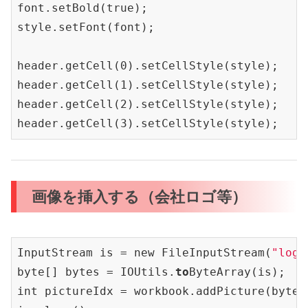
font.set
Bold(
true
)
;

style.set
Font(
font
)
;

header.get
Cell(0)
.set
CellStyle(
style
)
;

header.get
Cell(1)
.set
CellStyle(
style
)
;

header.get
Cell(2)
.set
CellStyle(
style
)
;

header.get
Cell(3)
.set
CellStyle(
style
)
画像を挿入する（会社ロゴ等）
InputStream is = new FileInputStream(
"logo
byte[] bytes = IOUtils.
to
ByteArray(is);

int pictureIdx = workbook.addPicture(bytes