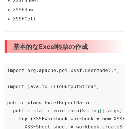
XSSFSheet
XSSFRow
XSSFCell
基本的なExcel帳票の作成
import org.apache.poi.xssf.usermodel.*;

import java.io.FileOutputStream;

public 
class
 ExcelReportBasic {

  public static void main(String
[]
 args) {

try
 (XSSFWorkbook workbook = 
new
XSSFW
      XSSFSheet sheet = workbook.create
She