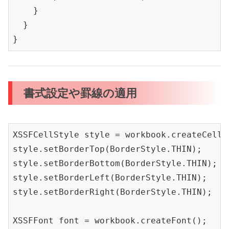
    }

  }

書式設定や罫線の適用
XSSFCellStyle style = workbook.create
CellS
style.set
BorderTop(BorderStyle.THIN)
;

style.set
BorderBottom(BorderStyle.THIN)
;

style.set
BorderLeft(BorderStyle.THIN)
;

style.set
BorderRight(BorderStyle.THIN)
;

XSSFFont font = workbook.create
Font()
;
