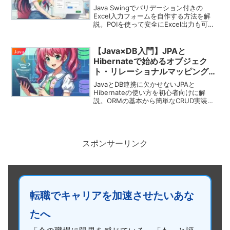
Java Swingでバリデーション付きの
Excel入力フォームを自作する方法を解
説。POIを使って安全にExcel出力も可能
です。
【Java×DB入門】JPAと
Java
Hibernateで始めるオブジェク
ト・リレーショナルマッピング
（ORM）超入門
JavaとDB連携に欠かせないJPAと
Hibernateの使い方を初心者向けに解
説。ORMの基本から簡単なCRUD実装ま
で、実践で使える内容を丁寧に紹介しま
す。
スポンサーリンク
転職でキャリアを加速させたいあな
たへ