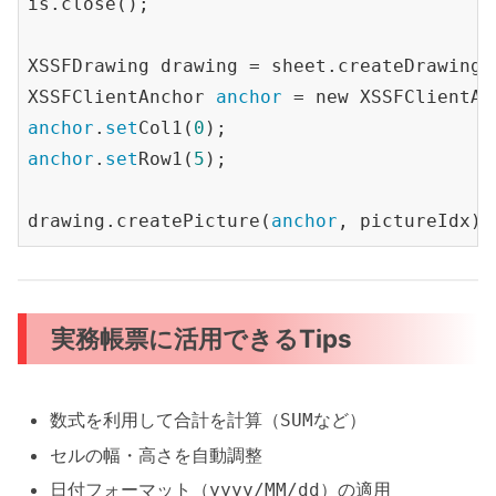
is.close();

XSSFDrawing drawing = sheet.createDrawingPa
XSSFClientAnchor 
anchor
anchor
.
set
Col1(
0
anchor
.
set
Row1(
5
);

drawing.createPicture(
anchor
実務帳票に活用できるTips
数式を利用して合計を計算（
など）
SUM
セルの幅・高さを自動調整
日付フォーマット（
）の適用
yyyy/MM/dd