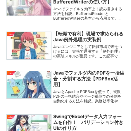
BufferedWriterの使い方】
Javaでファイルを効率よく読み書きする
方法を解説。BufferedReaderと
BufferedWriterの基本から応用まで、実
例コード付きで分かりやすく紹介しま
す。
【転職で有利】現場で求められる
Java
Java例外処理の実装例
Javaエンジニアとして転職市場で差をつ
けるには、実務で通用する「例外処理」
の実装スキルが重要です。この記事で
は、現場で評価される例外設計と具体的
なコード例を中級者向けに解説します。
Javaでフォルダ内のPDFを一括結
Java
合・分割する方法【PDFBox活
用】
JavaとApache PDFBoxを使って、複数
PDFの一括結合やページ単位での分割を
自動化する方法を解説。業務効率化や帳
票処理に役立つサンプルコード付き。
SwingでExcelデータ入力フォー
Java
ムを自作！ バリデーション付き
UIの作り方