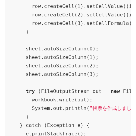
        row.create
Cell(1)
.set
CellValue((
in
        row.create
Cell(2)
.set
CellValue((
in
        row.create
Cell(3)
.set
CellFormula(
"
      }

      sheet.auto
SizeColumn(0)
;

      sheet.auto
SizeColumn(1)
;

      sheet.auto
SizeColumn(2)
;

      sheet.auto
SizeColumn(3)
;

try
 (FileOutputStream out = 
new
File
        workbook.write(out);

System
.
out.println(
"帳票を作成しました
      }

    } catch (Exception e) {

      e.print
StackTrace()
;
