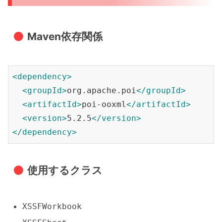
Maven依存関係
<dependency>
<groupId>
org.apache.poi
</groupId>
<artifactId>
poi-ooxml
</artifactId>
<version>
5.2.5
</version>
</dependency>
使用するクラス
XSSFWorkbook