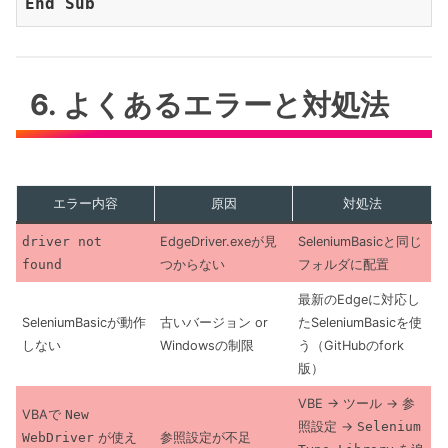
End
Sub
6. よくあるエラーと対処法
エラー内容
原因
対処法
driver not
EdgeDriver.exeが見
SeleniumBasicと同じ
found
つからない
フォルダに配置
最新のEdgeに対応し
SeleniumBasicが動作
古いバージョン or
たSeleniumBasicを使
しない
Windowsの制限
う（GitHubのfork
版）
VBE → ツール → 参
VBAで
New
照設定 →
Selenium
WebDriver
が使え
参照設定が不足