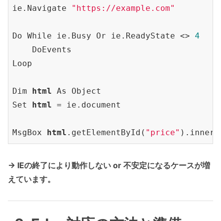
ie
.Navigate
"https://example.com"
Do While ie
.Busy
 Or ie
.ReadyState
 <> 
4
    DoEvents

Loop

Dim 
html
 As Object

Set 
html
 = ie
.document
MsgBox 
html
.getElementById(
"price"
)
.innerT
→ IEの終了により動作しない or 不安定になるケースが増
えています。