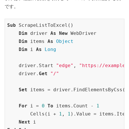
です。
Sub
 ScrapeListToExcel()

Dim
 driver 
As
New
 WebDriver

Dim
 items 
As
Object
Dim
 i 
As
Long
    driver.Start 
"edge"
, 
"https://example.
    driver.
Get
"/"
Set
 items = driver.FindElementsByCss(
"
For
 i = 
0
To
 items.Count - 
1
        Cells(i + 
1
, 
1
).Value = items.Item
Next