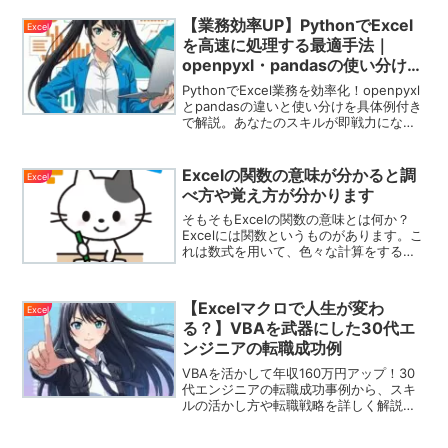
cronによる定期実行までを実例付きで紹
介します。
【業務効率UP】PythonでExcel
Excel
を高速に処理する最適手法｜
openpyxl・pandasの使い分けガ
イド
PythonでExcel業務を効率化！openpyxl
とpandasの違いと使い分けを具体例付き
で解説。あなたのスキルが即戦力になる
業務改善術を紹介。
Excelの関数の意味が分かると調
Excel
べ方や覚え方が分かります
そもそもExcelの関数の意味とは何か？
Excelには関数というものがあります。こ
れは数式を用いて、色々な計算をするも
のになります。ところで、この関数の正
体とは一体何でしょうか？このブログは
Excelの関数を使いたいけど、どうやって
【Excelマクロで人生が変わ
Excel
使えばい...
る？】VBAを武器にした30代エ
ンジニアの転職成功例
VBAを活かして年収160万円アップ！30
代エンジニアの転職成功事例から、スキ
ルの活かし方や転職戦略を詳しく解説し
ます。