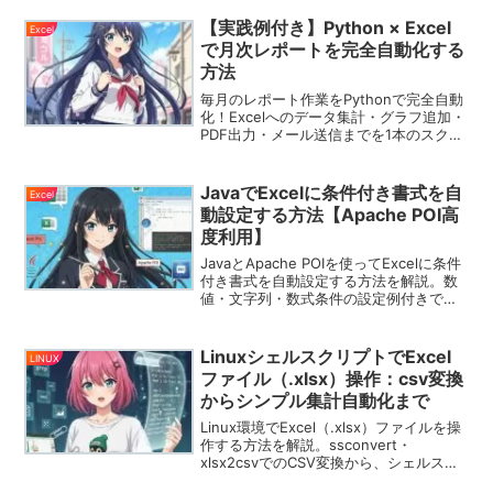
【実践例付き】Python × Excel
Excel
で月次レポートを完全自動化する
方法
毎月のレポート作業をPythonで完全自動
化！Excelへのデータ集計・グラフ追加・
PDF出力・メール送信までを1本のスクリ
プトで行う実践ガイド。
JavaでExcelに条件付き書式を自
Excel
動設定する方法【Apache POI高
度利用】
JavaとApache POIを使ってExcelに条件
付き書式を自動設定する方法を解説。数
値・文字列・数式条件の設定例付きで実
践的に紹介。
LinuxシェルスクリプトでExcel
LINUX
ファイル（.xlsx）操作：csv変換
からシンプル集計自動化まで
Linux環境でExcel（.xlsx）ファイルを操
作する方法を解説。ssconvert・
xlsx2csvでのCSV変換から、シェルスク
リプトによる件数や合計の自動集計、