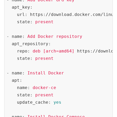
  apt_key:
    url:
https://download.docker.com/linux
    state:
present
- name:
Add
Docker
repository
  apt_repository:
    repo:
deb
[arch=amd64]
https://downloa
    state:
present
- name:
Install
Docker
  apt:
    name:
docker-ce
    state:
present
    update_cache:
yes
- name:
Install
Docker
Compose