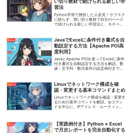
い切り教材で続けられる新しい学
習法
Python学習で挫折した人必見！サブスク
に頼らず、買い切り教材で自分のペース
で続けられる新しい学習法と、モチベー
ションを維持するコツを解説します。
JavaでExcelに条件付き書式を自
Excel
動設定する方法【Apache POI高
度利用】
JavaとApache POIを使ってExcelに条件
付き書式を自動設定する方法を解説。数
値・文字列・数式条件の設定例付きで実
践的に紹介。
Linuxでネットワーク構成を確
LINUX
認・変更する基本コマンドまとめ
Linuxでネットワーク構成を確認・変更す
るための基本コマンドを解説。ipコマン
ドを中心に、IPアドレス・ルーティン
グ・DNS設定の確認方法と一時的な変更
手順をわかりやすく紹介します。
【実践例付き】Python × Excel
Excel
で月次レポートを完全自動化する