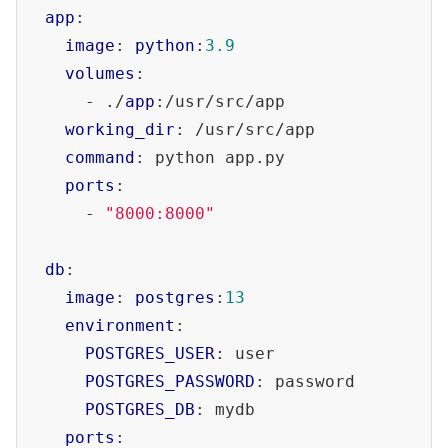
app
:

image
: 
python
:
3.9
volumes
:

      - ./
app
:/usr/src/app

working_dir
: /usr/src/app

command
: python app.py

ports
:

      - 
"8000:8000"
db
:

image
: 
postgres
:
13
environment
:

POSTGRES_USER
: user

POSTGRES_PASSWORD
: password

POSTGRES_DB
: mydb

ports
:
