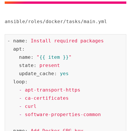
ansible/roles/docker/tasks/main.yml
- name:
Install
required
packages
  apt:
    name:
"
{{ item }}
"
    state:
present
    update_cache:
yes
  loop:
    -
apt-transport-https
    -
ca-certificates
    -
curl
    -
software-properties-common
- name:
Add
Docker
GPG
key