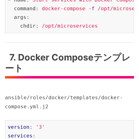
  command:
docker-compose
-f
/opt/microser
  args:
    chdir:
/opt/microservices
7. Docker Composeテンプレ
ート
ansible/roles/docker/templates/docker-
compose.yml.j2
version
: 
'3'
services
:
