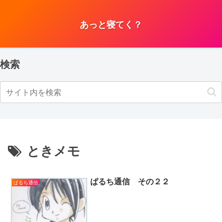
あっと寝てく？
検索
ときメモ
ぱるち通信 その２２
ぱるち通信