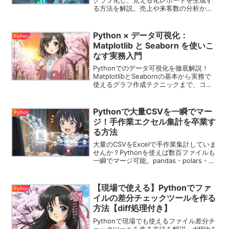
る方法を解説。売上や来客数の分析から
PDFレポート自動出力まで、実務で役立
つサンプルコード付き。
Python × データ可視化：
Python
Matplotlib と Seaborn を使いこ
なす実務入門
Pythonでのデータ可視化を徹底解説！
MatplotlibとSeabornの基本から実務で
使えるグラフ作成テクニックまで、コー
ド例付きでわかりやすく紹介します。
Pythonで大量CSVを一瞬でマー
Python
ジ！手作業エクセル集計を卒業す
る方法
大量のCSVをExcelで手作業集計していま
せんか？Pythonを使えば数百ファイルも
一瞬でマージ可能。pandas・polars・
daskによる高速処理や自動化スクリプ
ト、トラブル解決法まで詳しく解説しま
す。
【現場で使える】Pythonでファ
Python
イルの差分チェックツールを作る
方法【diff処理付き】
Pythonで現場でも使えるファイル差分チ
ェックツールを作る方法を解説。difflibを