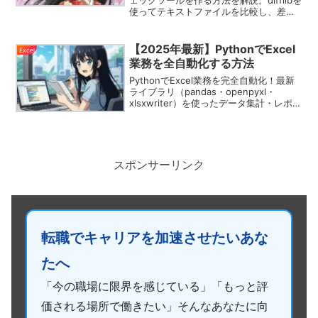
使ってテキストファイルを比較し、差分
をHTMLで色付き表示する実用コードも
紹介！
【2025年最新】PythonでExcel
Excel
業務を全自動化する方法
PythonでExcel業務を完全自動化！最新
ライブラリ（pandas・openpyxl・
xlsxwriter）を使ったデータ集計・レポー
ト出力・スケジュール実行の方法を実務
例付きでわかりやすく解説。VBAの限界
を感じている方にもおすすめの内容で
す。
スポンサーリンク
転職でキャリアを加速させたいあな
たへ
「今の職場に限界を感じている」「もっと評
価される場所で働きたい」そんなあなたに向