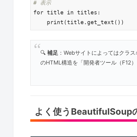
# 表示
for title in titles:

🔍
補足
：Webサイトによってはクラ
のHTML構造を「開発者ツール（F12
よく使うBeautifulSo