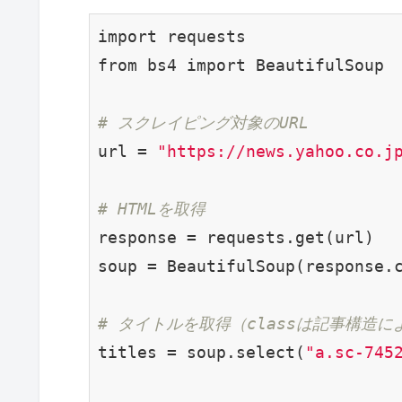
import requests

from bs4 import BeautifulSoup

# スクレイピング対象のURL
url = 
"https://news.yahoo.co.j
# HTMLを取得
response = requests.get(url)

soup = BeautifulSoup(response.
# タイトルを取得（classは記事構造
titles = soup.select(
"a.sc-745