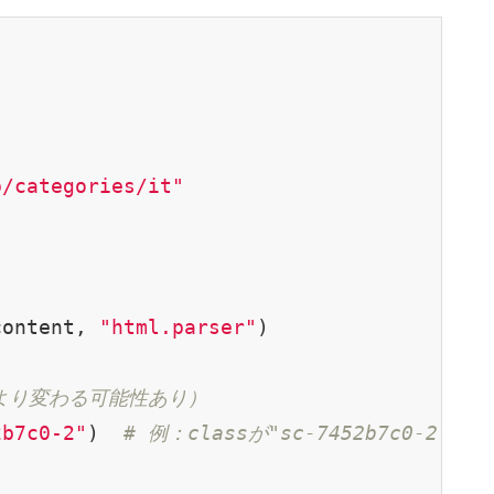
p/categories/it"
content, 
"html.parser"
)

により変わる可能性あり）
2b7c0-2"
)  
# 例：classが"sc-7452b7c0-2"の