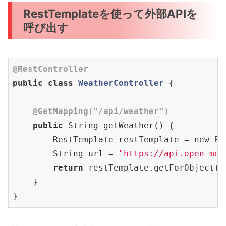
RestTemplateを使って外部APIを
呼び出す
@RestController
public
class
WeatherController
{

@GetMapping(
"/api/weather"
)
public
 String getWeather() {

        RestTemplate restTemplate = new Res
        String url = 
"https://api.open-met
return
 restTemplate.getForObject(u
    }
