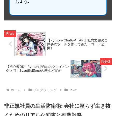
しょう。
【Python×ChatGPT API】社内文書の自
動要約ツールを作ってみた（コード公
開）
【初心者OK】PythonでWebスクレイピン
グ入門｜BeautifulSoupの基本と実践
ホーム
プログラミング
Java
非正規社員の生活防衛術: 会社に頼らず生き抜
くためのリアルな知恵と副業戦略