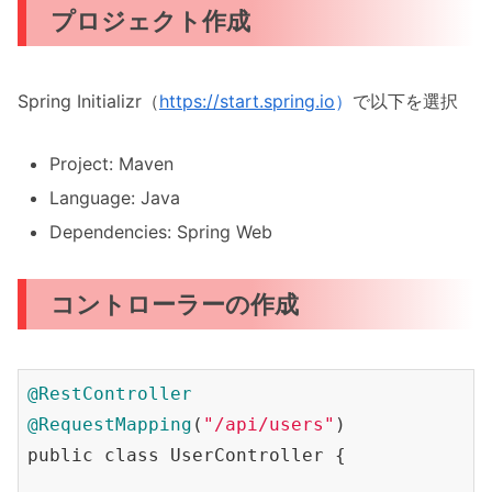
プロジェクト作成
Spring Initializr（
https://start.spring.io
）
で以下を選択
Project: Maven
Language: Java
Dependencies: Spring Web
コントローラーの作成
@RestController
@RequestMapping
(
"/api/users"
)

public class UserController {
