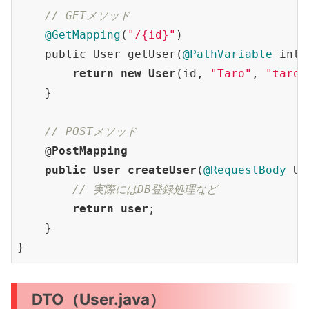
// GETメソッド
@GetMapping
(
"/{id}"
)

    public User getUser(
@PathVariable
 int 
return
new
User
(id, 
"Taro"
, 
"taro@
    }

// POSTメソッド
    @
PostMapping
public
User
createUser
(
@RequestBody
 Us
// 実際にはDB登録処理など
return
user
;

    }

DTO（User.java）