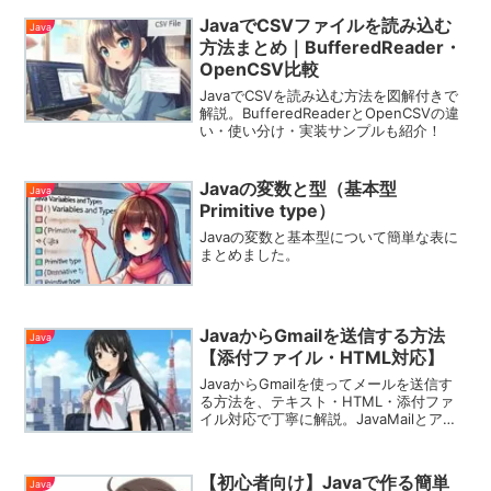
JavaでCSVファイルを読み込む
Java
方法まとめ｜BufferedReader・
OpenCSV比較
JavaでCSVを読み込む方法を図解付きで
解説。BufferedReaderとOpenCSVの違
い・使い分け・実装サンプルも紹介！
Javaの変数と型（基本型
Java
Primitive type）
Javaの変数と基本型について簡単な表に
まとめました。
JavaからGmailを送信する方法
Java
【添付ファイル・HTML対応】
JavaからGmailを使ってメールを送信す
る方法を、テキスト・HTML・添付ファ
イル対応で丁寧に解説。JavaMailとアプ
リパスワードを使った実用コード付き。
業務自動化や通知処理に最適！
【初心者向け】Javaで作る簡単
Java