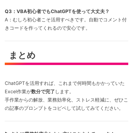
Q3：VBA初心者でもChatGPTを使って大丈夫？
A：むしろ初心者こそ活用すべきです。自動でコメント付
きコードを作ってくれるので安心です。
まとめ
ChatGPTを活用すれば、これまで何時間もかかっていた
Excel作業が
数分で完了
します。
手作業からの解放、業務効率化、ストレス軽減に、ぜひこ
の記事のプロンプトをコピペして試してみてください。