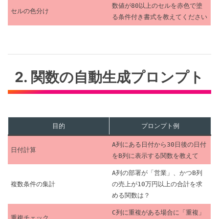
数値が80以上のセルを赤色で塗
セルの色分け
る条件付き書式を教えてください
2. 関数の自動生成プロンプト
目的
プロンプト例
A列にある日付から30日後の日付
日付計算
をB列に表示する関数を教えて
A列の部署が「営業」、かつB列
複数条件の集計
の売上が10万円以上の合計を求
める関数は？
C列に重複がある場合に「重複」
重複チェック