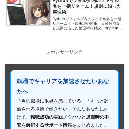
Pythonでフォルダ内のファイル
Python
名を一括リネーム！規則に沿った
整理術
Pythonでフォルダ内のファイル名を一括
リネーム！正規表現や連番、日付付与な
ど規則に沿った整理術を解説。dry-runで
の安全確認やバックアップ方法も紹介
し、業務データや画像・PDF整理にすぐ
使えるサンプルコード付き。
スポンサーリンク
転職でキャリアを加速させたいあな
たへ
「今の職場に限界を感じている」「もっと評
価される場所で働きたい」そんなあなたに向
けて、
転職成功の実践ノウハウと退職時の不
安を解消するサポート情報
をまとめました。