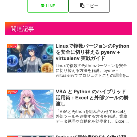
LINE
コピー
関連記事
Linuxで複数バージョンのPython
LINUX
を安全に切り替える pyenv +
virtualenv 実戦ガイド
Linuxで複数のPythonバージョンを安全
に切り替える方法を解説。pyenv＋
virtualenvでプロジェクトごとの環境を簡
単に管理する実践ガイド。
VBA と Python のハイブリッド
Python
活用術：Excel と外部ツールの橋
渡し
「VBAとPythonを組み合わせてExcelと
外部ツールを連携する方法を解説。業務
データ処理や自動化を効率化し、Excelを
ハブとして活用する実践テクニックを紹
介。」