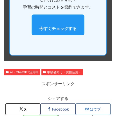
学習の時間とコストを節約できます。
今すぐチェックする
AI・ChatGPT活用術
中級者向け（実務活用）
スポンサーリンク
シェアする
X
Facebook
はてブ