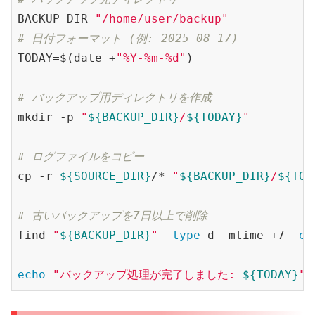
BACKUP_DIR=
"/home/user/backup"
# 日付フォーマット (例: 2025-08-17)
TODAY=$(date +
"%Y-%m-%d"
)

# バックアップ用ディレクトリを作成
mkdir -p 
"
${BACKUP_DIR}
/
${TODAY}
"
# ログファイルをコピー
cp -r 
${SOURCE_DIR}
/* 
"
${BACKUP_DIR}
/
${TOD
# 古いバックアップを7日以上で削除
find 
"
${BACKUP_DIR}
"
 -
type
 d -mtime +7 -
ex
echo
"バックアップ処理が完了しました: 
${TODAY}
"