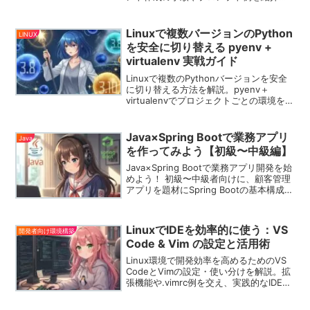
作業効率を劇的に高めたい方必見！
Linuxで複数バージョンのPython
LINUX
を安全に切り替える pyenv +
virtualenv 実戦ガイド
Linuxで複数のPythonバージョンを安全
に切り替える方法を解説。pyenv＋
virtualenvでプロジェクトごとの環境を簡
単に管理する実践ガイド。
Java×Spring Bootで業務アプリ
Java
を作ってみよう【初級〜中級編】
Java×Spring Bootで業務アプリ開発を始
めよう！ 初級〜中級者向けに、顧客管理
アプリを題材にSpring Bootの基本構成か
らDB連携、画面表示までをわかりやすく
解説。実務や転職に直結するスキルが身
につきます。
LinuxでIDEを効率的に使う：VS
開発者向け環境構築
Code & Vim の設定と活用術
Linux環境で開発効率を高めるためのVS
CodeとVimの設定・使い分けを解説。拡
張機能や.vimrc例を交え、実践的なIDE活
用術を紹介します。