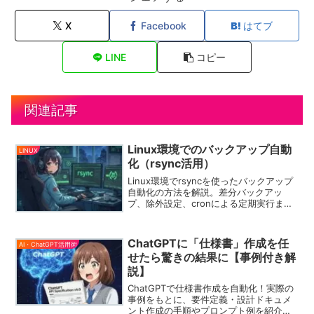
X
Facebook
はてブ
LINE
コピー
関連記事
Linux環境でのバックアップ自動
LINUX
化（rsync活用）
Linux環境でrsyncを使ったバックアップ
自動化の方法を解説。差分バックアッ
プ、除外設定、cronによる定期実行まで
実践的に紹介します。
ChatGPTに「仕様書」作成を任
AI・ChatGPT活用術
せたら驚きの結果に【事例付き解
説】
ChatGPTで仕様書作成を自動化！実際の
事例をもとに、要件定義・設計ドキュメ
ント作成の手順やプロンプト例を紹介。