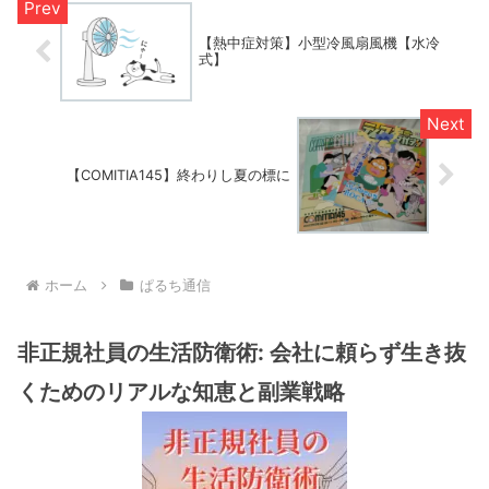
【熱中症対策】小型冷風扇風機【水冷
式】
【COMITIA145】終わりし夏の標に
ホーム
ぱるち通信
非正規社員の生活防衛術: 会社に頼らず生き抜
くためのリアルな知恵と副業戦略