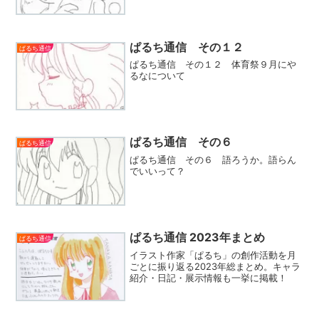
ぱるち通信 その１２
ぱるち通信
ぱるち通信 その１２ 体育祭９月にや
るなについて
ぱるち通信 その６
ぱるち通信
ぱるち通信 その６ 語ろうか。語らん
でいいって？
ぱるち通信 2023年まとめ
ぱるち通信
イラスト作家「ぱるち」の創作活動を月
ごとに振り返る2023年総まとめ。キャラ
紹介・日記・展示情報も一挙に掲載！