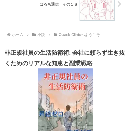
ぱるち通信 その１８
ホーム
小説
Quack Clinicへようこそ
非正規社員の生活防衛術: 会社に頼らず生き抜
くためのリアルな知恵と副業戦略