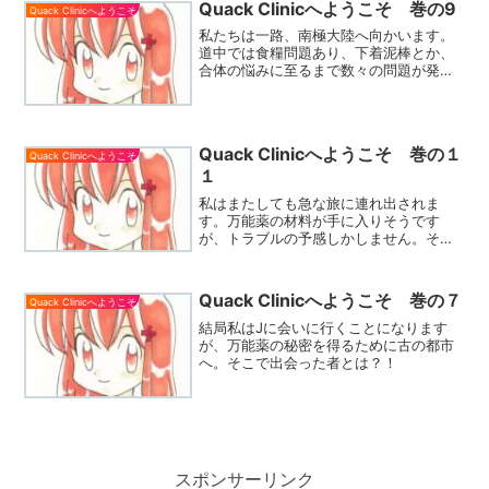
Quack Clinicへようこそ 巻の9
Quack Clinicへようこそ
私たちは一路、南極大陸へ向かいます。
道中では食糧問題あり、下着泥棒とか、
合体の悩みに至るまで数々の問題が発生
し、私を困惑させます。
Quack Clinicへようこそ 巻の１
Quack Clinicへようこそ
１
私はまたしても急な旅に連れ出されま
す。万能薬の材料が手に入りそうです
が、トラブルの予感しかしません。そし
て、世界は暗転し……？！
Quack Clinicへようこそ 巻の７
Quack Clinicへようこそ
結局私はJに会いに行くことになります
が、万能薬の秘密を得るために古の都市
へ。そこで出会った者とは？！
スポンサーリンク