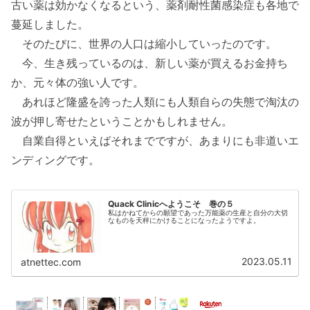
古い薬は効かなくなるという、薬剤耐性菌感染症も各地で
蔓延しました。
そのたびに、世界の人口は縮小していったのです。
今、生き残っているのは、新しい薬が買えるお金持ち
か、元々体の強い人です。
あれほど隆盛を誇った人類にも人類自らの失態で淘汰の
波が押し寄せたということかもしれません。
自業自得といえばそれまでですが、あまりにも非道いエ
ンディングです。
Quack Clinicへようこそ 巻の５
私はかねてからの願望であった万能薬の生産と自分の大切
なものを天秤にかけることになったようですよ。
2023.05.11
atnettec.com