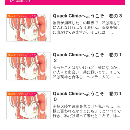
Quack Clinicへようこそ 巻の３
Quack Clinicへようこそ
物流が崩壊したこの世界で、私は薬を手
に入れなければなりません。薬草を探し
に出かけてみますが、そこには……。
Quack Clinicへようこそ 巻の１
Quack Clinicへようこそ
２
会ったことはないけれど、妙になつかし
い人々と出会い、共に戦います。そして
私は英雄と合体し、ヘンテコ人間に。こ
んな私でも好きだと言ってもらえるんで
すか？
Quack Clinicへようこそ 巻の１
Quack Clinicへようこそ
０
南極大陸で遺跡を見つけた私たちは、王
様に言われるがままにちょっとソコまで
行き、私だけ還って来たところで、縁談
も急に進みましたので、ちょっと考えて
みました。